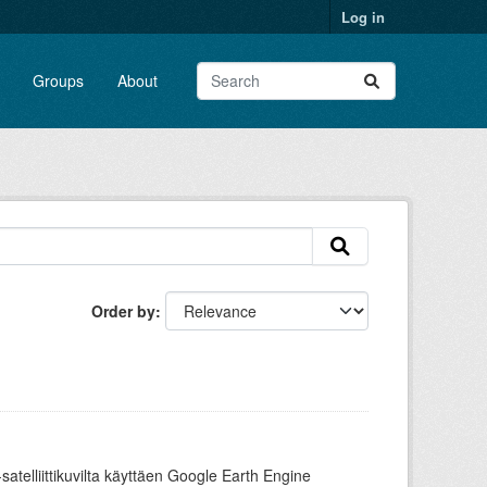
Log in
Groups
About
Order by
-satelliittikuvilta käyttäen Google Earth Engine