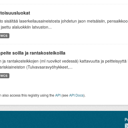
toisuusluokat
to sisältää laserkeilausaineistosta johdetun jaon metsäisiin, pensaikk
 jaettu alaluokkiin latvuston...
WCS
eite soilla ja rantakosteikoilla
 ja rantakosteikkojen (ml ruovikot vedessä) kattavuutta ja peitteisyytt
variskiaineiston (Tulvavaaravyöhykkeet,...
WCS
 also access this registry using the
API
(see
API Docs
).
P