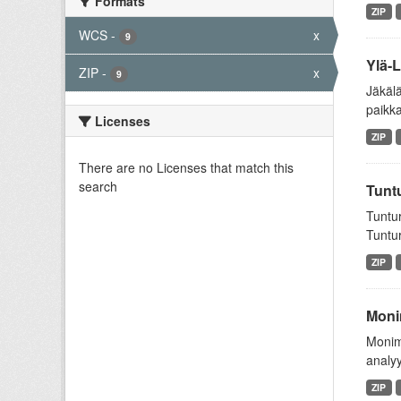
Formats
ZIP
WCS
-
x
9
Ylä-L
ZIP
-
x
9
Jäkälä
paikka
Licenses
ZIP
There are no Licenses that match this
search
Tuntu
Tuntur
Tuntur
ZIP
Monim
Monim
analyy
ZIP