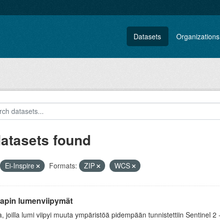
Datasets
Organizations
datasets found
Ei-Inspire
Formats:
ZIP
WCS
Lapin lumenviipymät
a, joilla lumi viipyi muuta ympäristöä pidempään tunnistettiin Sentinel 2 