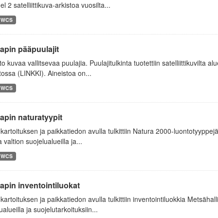
el 2 satelliittikuva-arkistoa vuosilta...
WCS
apin pääpuulajit
to kuvaa vallitsevaa puulajia. Puulajitulkinta tuotettiin satelliittikuvilta al
tossa (LINKKI). Aineistoa on...
WCS
apin naturatyypit
artoituksen ja paikkatiedon avulla tulkittiin Natura 2000-luontotyyppej
a valtion suojelualueilla ja...
WCS
apin inventointiluokat
artoituksen ja paikkatiedon avulla tulkittiin inventointiluokkia Metsähall
ualueilla ja suojelutarkoituksiin...