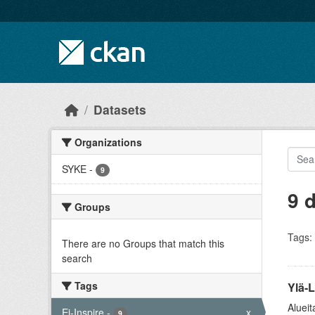
Skip to main content
Datasets
Organizations
SYKE
-
9
9 
Groups
Tags:
There are no Groups that match this
search
Tags
Ylä-
Alueit
Ei-Inspire
-
x
9