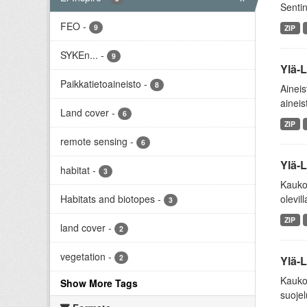
Sentin
FEO
-
9
ZIP
SYKEn...
-
9
Ylä-L
Paikkatietoaineisto
-
8
Aineis
aineis
Land cover
-
6
ZIP
remote sensing
-
6
Ylä-L
habitat
-
3
Kaukok
Habitats and biotopes
-
olevill
3
ZIP
land cover
-
2
vegetation
-
2
Ylä-L
Kaukok
Show More Tags
suojel