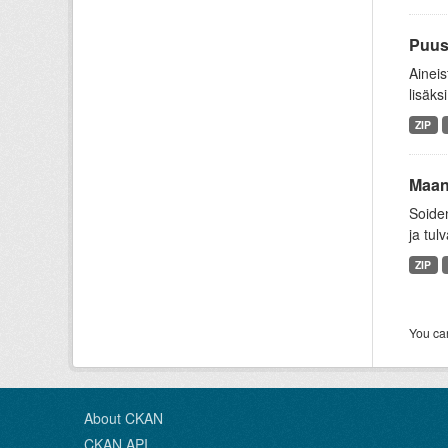
Puus
Aineis
lisäksi
ZIP
Maanp
Soiden
ja tul
ZIP
You can
About CKAN
CKAN API