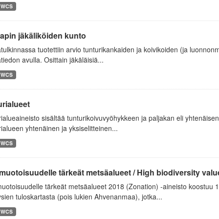
WCS
apin jäkäliköiden kunto
tulkinnassa tuotettiin arvio tunturikankaiden ja koivikoiden (ja luonnon
tiedon avulla. Osittain jäkäläisiä...
WCS
rialueet
ialueaineisto sisältää tunturikoivuvyöhykkeen ja paljakan eli yhtenäisen
ialueen yhtenäinen ja yksiselitteinen...
WCS
uotoisuudelle tärkeät metsäalueet / High biodiversity value 
uotoisuudelle tärkeät metsäalueet 2018 (Zonation) -aineisto koostuu
sien tuloskartasta (pois lukien Ahvenanmaa), jotka...
WCS