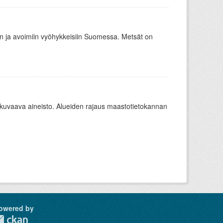
oon ja avoimiin vyöhykkeisiin Suomessa. Metsät on
ä kuvaava aineisto. Alueiden rajaus maastotietokannan
owered by