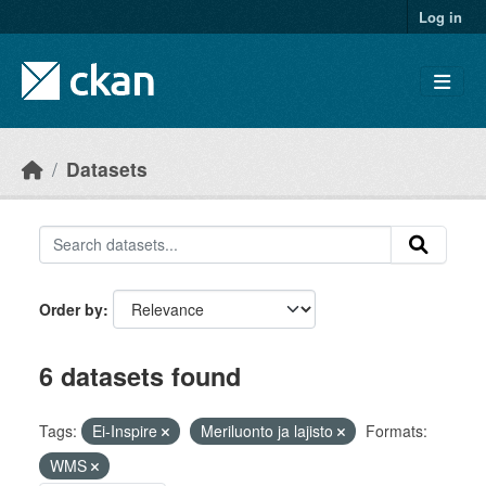
Skip to main content
Log in
Datasets
Order by
6 datasets found
Tags:
Ei-Inspire
Meriluonto ja lajisto
Formats:
WMS