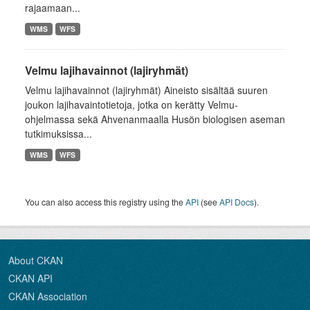
rajaamaan...
WMS
WFS
Velmu lajihavainnot (lajiryhmät)
Velmu lajihavainnot (lajiryhmät) Aineisto sisältää suuren
joukon lajihavaintotietoja, jotka on kerätty Velmu-
ohjelmassa sekä Ahvenanmaalla Husön biologisen aseman
tutkimuksissa...
WMS
WFS
You can also access this registry using the
API
(see
API Docs
).
About CKAN
CKAN API
CKAN Association