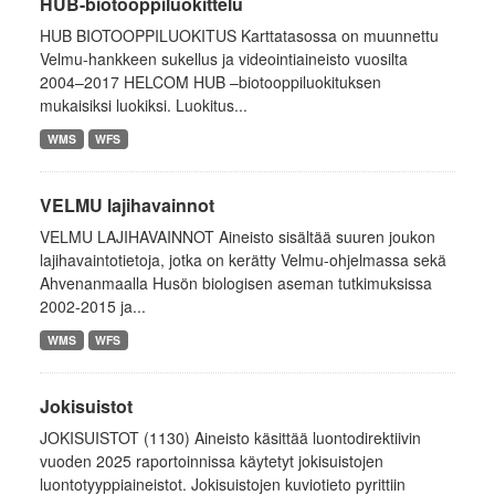
HUB-biotooppiluokittelu
HUB BIOTOOPPILUOKITUS Karttatasossa on muunnettu
Velmu-hankkeen sukellus ja videointiaineisto vuosilta
2004–2017 HELCOM HUB –biotooppiluokituksen
mukaisiksi luokiksi. Luokitus...
WMS
WFS
VELMU lajihavainnot
VELMU LAJIHAVAINNOT Aineisto sisältää suuren joukon
lajihavaintotietoja, jotka on kerätty Velmu-ohjelmassa sekä
Ahvenanmaalla Husön biologisen aseman tutkimuksissa
2002-2015 ja...
WMS
WFS
Jokisuistot
JOKISUISTOT (1130) Aineisto käsittää luontodirektiivin
vuoden 2025 raportoinnissa käytetyt jokisuistojen
luontotyyppiaineistot. Jokisuistojen kuviotieto pyrittiin