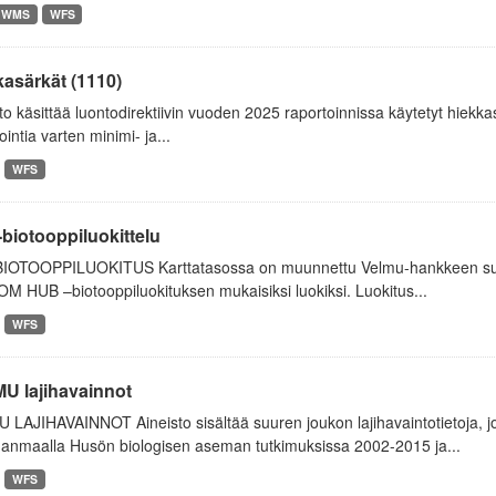
WMS
WFS
asärkät (1110)
to käsittää luontodirektiivin vuoden 2025 raportoinnissa käytetyt hiekkas
ointia varten minimi- ja...
WFS
biotooppiluokittelu
IOTOOPPILUOKITUS Karttatasossa on muunnettu Velmu-hankkeen sukell
 HUB –biotooppiluokituksen mukaisiksi luokiksi. Luokitus...
WFS
U lajihavainnot
LAJIHAVAINNOT Aineisto sisältää suuren joukon lajihavaintotietoja, j
anmaalla Husön biologisen aseman tutkimuksissa 2002-2015 ja...
WFS