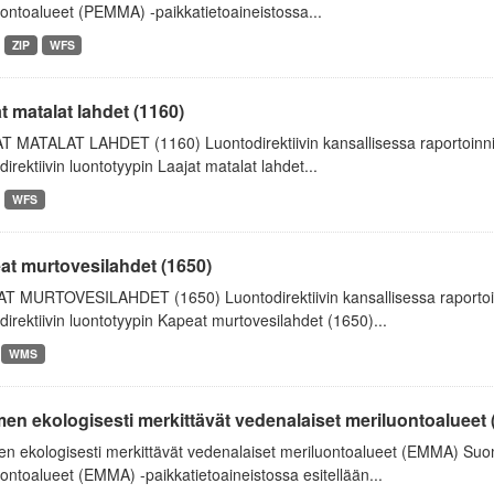
ontoalueet (PEMMA) -paikkatietoaineistossa...
ZIP
WFS
t matalat lahdet (1160)
T MATALAT LAHDET (1160) Luontodirektiivin kansallisessa raportoinnis
direktiivin luontotyypin Laajat matalat lahdet...
WFS
at murtovesilahdet (1650)
T MURTOVESILAHDET (1650) Luontodirektiivin kansallisessa raportoinn
direktiivin luontotyypin Kapeat murtovesilahdet (1650)...
WMS
en ekologisesti merkittävät vedenalaiset meriluontoalueet
n ekologisesti merkittävät vedenalaiset meriluontoalueet (EMMA) Suom
ontoalueet (EMMA) -paikkatietoaineistossa esitellään...