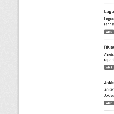
Lagu
Laguu
rannik
WMS
Riuta
Aineis
raport
WMS
Jokis
JOKISU
Jokisu
WMS