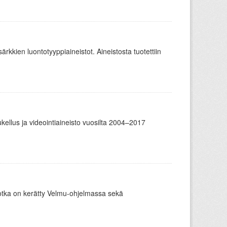
ärkkien luontotyyppiaineistot. Aineistosta tuotettiin
us ja videointiaineisto vuosilta 2004–2017
otka on kerätty Velmu-ohjelmassa sekä