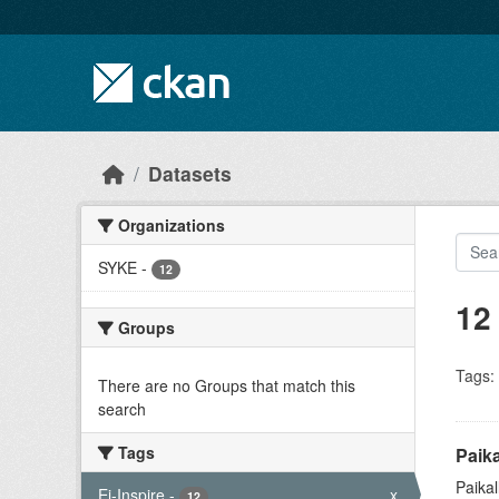
Skip to main content
Datasets
Organizations
SYKE
-
12
12
Groups
Tags:
There are no Groups that match this
search
Tags
Paika
Paikal
Ei-Inspire
-
x
12