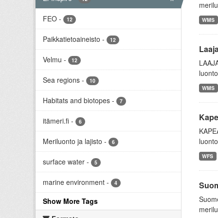
merilu
FEO
-
12
WMS
Paikkatietoaineisto
-
12
Laaja
Velmu
-
12
LAAJA
luonto
Sea regions
-
10
WMS
Habitats and biotopes
-
7
Kape
itämeri.fi
-
6
KAPEA
Meriluonto ja lajisto
-
luonto
6
WFS
surface water
-
5
marine environment
-
4
Suom
Suome
Show More Tags
merilu