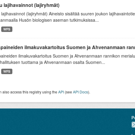
 lajihavainnot (lajiryhmät)
lajihavainnot (lajiryhmät) Aineisto sisältää suuren joukon lajihavaintot
anmaalla Husön biologisen aseman tutkimuksissa...
WFS
spaineiden ilmakuvakartoitus Suomen ja Ahvenanmaan ranni
paineiden ilmakuvakartoitus Suomen ja Ahvenanmaan rannikon merialu
hallituksen tuottama ja Ahvenanmaan osalta Suomen...
WFS
 also access this registry using the
API
(see
API Docs
).
P