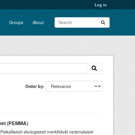
Log in
Groups
About
Order by
lueet (PEMMA)
aikallisesti ekologisesti merkittävät vedenalaiset