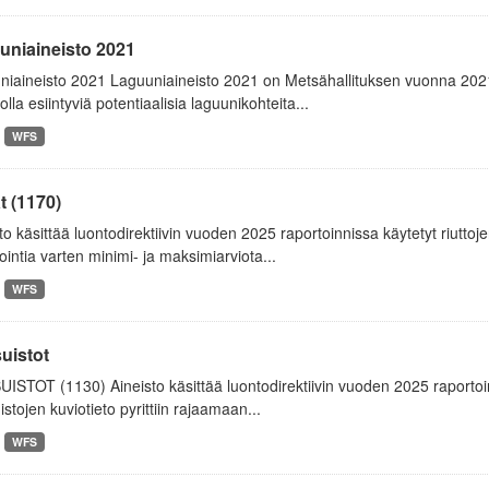
uniaineisto 2021
niaineisto 2021 Laguuniaineisto 2021 on Metsähallituksen vuonna 202
olla esiintyviä potentiaalisia laguunikohteita...
WFS
t (1170)
to käsittää luontodirektiivin vuoden 2025 raportoinnissa käytetyt riuttojen
ointia varten minimi- ja maksimiarviota...
WFS
uistot
ISTOT (1130) Aineisto käsittää luontodirektiivin vuoden 2025 raportoinn
istojen kuviotieto pyrittiin rajaamaan...
WFS