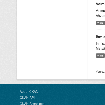
Velmu
Velmu 
Ahven
WMS
Ihmi
Ihmis
Metsä
WMS
You can
About CKAN
CKAN API
CKAN Association