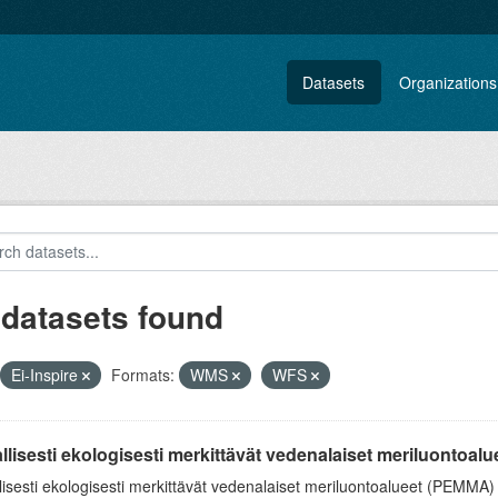
Datasets
Organizations
 datasets found
Ei-Inspire
Formats:
WMS
WFS
llisesti ekologisesti merkittävät vedenalaiset meriluontoa
lisesti ekologisesti merkittävät vedenalaiset meriluontoalueet (PEMMA) P