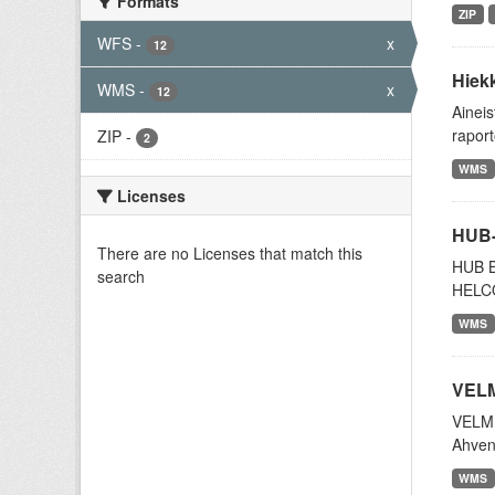
Formats
ZIP
WFS
-
x
12
Hiekk
WMS
-
x
12
Aineis
raport
ZIP
-
2
WMS
Licenses
HUB-
There are no Licenses that match this
HUB B
search
HELCOM
WMS
VELM
VELMU 
Ahven
WMS