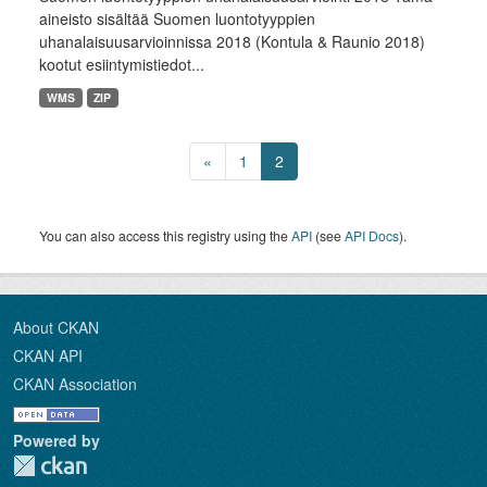
aineisto sisältää Suomen luontotyyppien
uhanalaisuusarvioinnissa 2018 (Kontula & Raunio 2018)
kootut esiintymistiedot...
WMS
ZIP
«
1
2
You can also access this registry using the
API
(see
API Docs
).
About CKAN
CKAN API
CKAN Association
Powered by