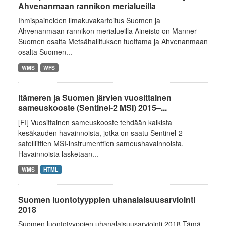
Ahvenanmaan rannikon merialueilla
Ihmispaineiden ilmakuvakartoitus Suomen ja
Ahvenanmaan rannikon merialueilla Aineisto on Manner-
Suomen osalta Metsähallituksen tuottama ja Ahvenanmaan
osalta Suomen...
WMS
WFS
Itämeren ja Suomen järvien vuosittainen
sameuskooste (Sentinel-2 MSI) 2015–...
[FI] Vuosittainen sameuskooste tehdään kaikista
kesäkauden havainnoista, jotka on saatu Sentinel-2-
satelliittien MSI-instrumenttien sameushavainnoista.
Havainnoista lasketaan...
WMS
HTML
Suomen luontotyyppien uhanalaisuusarviointi
2018
Suomen luontotyyppien uhanalaisuusarviointi 2018 Tämä