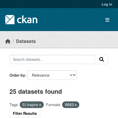
Skip to main content
Log in
Datasets
Order by
25 datasets found
Tags:
Ei-Inspire
Formats:
WMS
Filter Results