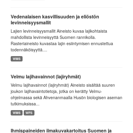
Vedenalaisen kasvillisuuden ja eliöstön
levinneisyysmallit
Lajien levinneisyysmallit Aineisto kuvaa lajikohtaista
mahdollista levinneisyyttä Suomen rannikolla.
Rasteriaineisto kuvastaa lajin esiintymisen ennustettua
todennäköisyyttä....
WMS
Velmu lajihavainnot (lajiryhmät)
Velmu lajihavainnot (lajiryhmät) Aineisto sisältää suuren
joukon lajihavaintotietoja, jotka on kerätty Velmu-
ohjelmassa sekä Ahvenanmaalla Husön biologisen aseman
tutkimuksissa...
WMS
WFS
Ihmispaineiden ilmakuvakartoitus Suomen ja