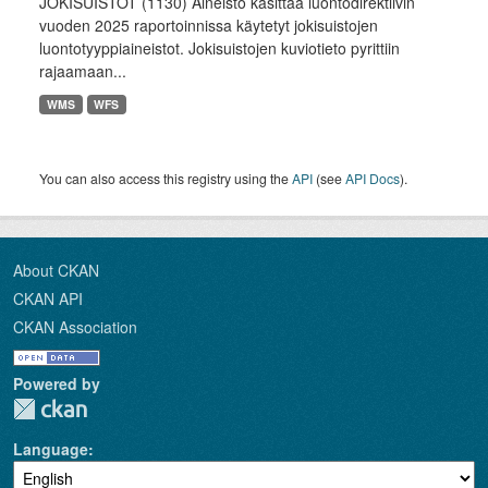
JOKISUISTOT (1130) Aineisto käsittää luontodirektiivin
vuoden 2025 raportoinnissa käytetyt jokisuistojen
luontotyyppiaineistot. Jokisuistojen kuviotieto pyrittiin
rajaamaan...
WMS
WFS
You can also access this registry using the
API
(see
API Docs
).
About CKAN
CKAN API
CKAN Association
Powered by
Language