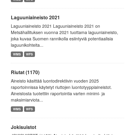
Laguuniaineisto 2021
Laguuniaineisto 2021 Laguuniaineisto 2021 on
Metsähallituksen vuonna 2021 tuottama laguuniaineisto,
joka kuvaa Suomen rannikolla esiintyviä potentiaalisia
laguunikohteita...
WMS
WFS
Riutat (1170)
Aineisto käsittää luontodirektiivin vuoden 2025
raportoinnissa käytetyt riuttojen luontotyyppiaineistot.
Aineistosta tuotettiin raportointia varten minimi- ja
maksimiarviota...
WMS
WFS
Jokisuistot