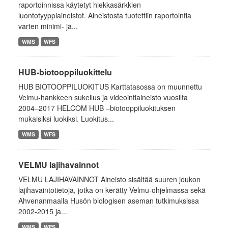
raportoinnissa käytetyt hiekkasärkkien
luontotyyppiaineistot. Aineistosta tuotettiin raportointia
varten minimi- ja...
WMS
WFS
HUB-biotooppiluokittelu
HUB BIOTOOPPILUOKITUS Karttatasossa on muunnettu
Velmu-hankkeen sukellus ja videointiaineisto vuosilta
2004–2017 HELCOM HUB –biotooppiluokituksen
mukaisiksi luokiksi. Luokitus...
WMS
WFS
VELMU lajihavainnot
VELMU LAJIHAVAINNOT Aineisto sisältää suuren joukon
lajihavaintotietoja, jotka on kerätty Velmu-ohjelmassa sekä
Ahvenanmaalla Husön biologisen aseman tutkimuksissa
2002-2015 ja...
WMS
WFS