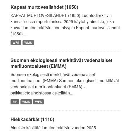
Kapeat murtovesilahdet (1650)
KAPEAT MURTOVESILAHDET (1650) Luontodirektiivin
kansallisessa raportoinnissa 2025 käytetty aineisto, joka
kuvaa luontodirektiivin luontotyypin Kapeat murtovesilahdet
(1650)...
WFS
WMS
Suomen ekologisesti merkittävät vedenalaiset
meriluontoalueet (EMMA)
Suomen ekologisesti merkittävät vedenalaiset
meriluontoalueet (EMMA) Suomen ekologisesti merkittävät
vedenalaiset meriluontoalueet (EMMA) -
paikkatietoaineistossa esitellään...
ZIP
WMS
WFS
Hiekkasärkät (1110)
Aineisto käsittää luontodirektiivin vuoden 2025