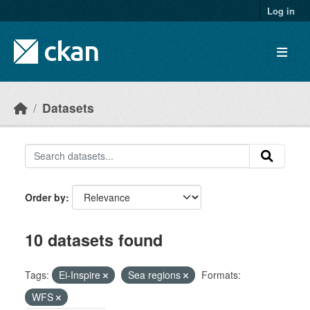
Skip to main content
Log in
Datasets
Order by
10 datasets found
Tags:
Ei-Inspire
Sea regions
Formats:
WFS