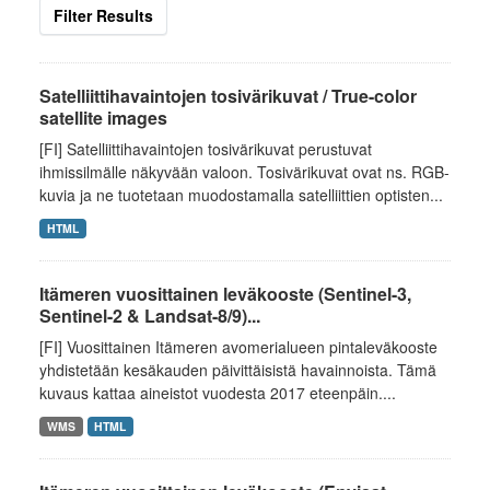
Filter Results
Satelliittihavaintojen tosivärikuvat / True-color
satellite images
[FI] Satelliittihavaintojen tosivärikuvat perustuvat
ihmissilmälle näkyvään valoon. Tosivärikuvat ovat ns. RGB-
kuvia ja ne tuotetaan muodostamalla satelliittien optisten...
HTML
Itämeren vuosittainen leväkooste (Sentinel-3,
Sentinel-2 & Landsat-8/9)...
[FI] Vuosittainen Itämeren avomerialueen pintaleväkooste
yhdistetään kesäkauden päivittäisistä havainnoista. Tämä
kuvaus kattaa aineistot vuodesta 2017 eteenpäin....
WMS
HTML