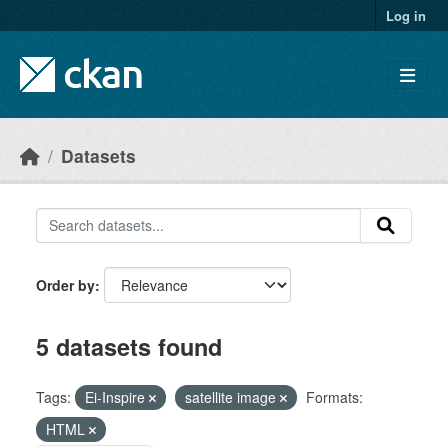
Skip to main content
Log in
Datasets
Order by
5 datasets found
Tags:
Ei-Inspire
satellite image
Formats:
HTML