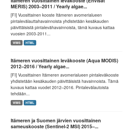
Itämeren vuosittainen leväkooste (Envisat
MERIS) 2003–2011 / Yearly algae...
[FI] Vuosittainen kooste Itämeren avomerialueen
pintalevälauttahavainnoista yhdistetään kesäkauden
päivittäisistä pintalevähavainnoista, tämä kuvaus kattaa
vuosien 2003-2011...
WMS
HTML
Itämeren vuosittainen leväkooste (Aqua MODIS)
2012–2016 / Yearly algae...
[FI] Vuosittainen Itämeren avomerialueen pintaleväkooste
yhdistetään kesäkauden päivittäisistä havainnoista. Tämä
kuvaus kattaa vuodet 2012–2016. Pintalevälautoista
tehdään...
WMS
HTML
Itämeren ja Suomen järvien vuosittainen
sameuskooste (Sentinel-2 MSI) 2015–...