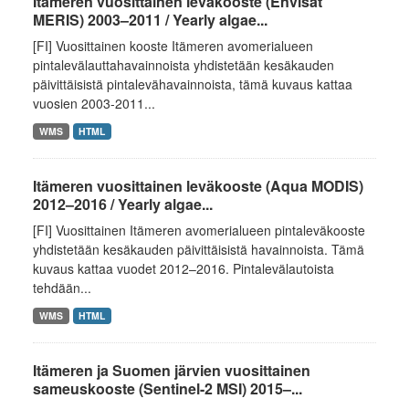
Itämeren vuosittainen leväkooste (Envisat
MERIS) 2003–2011 / Yearly algae...
[FI] Vuosittainen kooste Itämeren avomerialueen
pintalevälauttahavainnoista yhdistetään kesäkauden
päivittäisistä pintalevähavainnoista, tämä kuvaus kattaa
vuosien 2003-2011...
WMS
HTML
Itämeren vuosittainen leväkooste (Aqua MODIS)
2012–2016 / Yearly algae...
[FI] Vuosittainen Itämeren avomerialueen pintaleväkooste
yhdistetään kesäkauden päivittäisistä havainnoista. Tämä
kuvaus kattaa vuodet 2012–2016. Pintalevälautoista
tehdään...
WMS
HTML
Itämeren ja Suomen järvien vuosittainen
sameuskooste (Sentinel-2 MSI) 2015–...