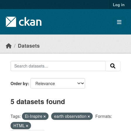
Skip to main content
Log in
Datasets
Order by
5 datasets found
Tags:
Ei-Inspire
earth observation
Formats:
HTML