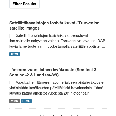
Filter Results
Satelliittihavaintojen tosivärikuvat / True-color
satellite images
[FI] Satelliittihavaintojen tosivärikuvat perustuvat
ihmissilmälle näkyvään valoon. Tosivärikuvat ovat ns. RGB-
kuvia ja ne tuotetaan muodostamalla satelliittien optisten...
HTML
Itämeren vuosittainen leväkooste (Sentinel-3,
Sentinel-2 & Landsat-8/9)...
[FI] Vuosittainen Itämeren avomerialueen pintaleväkooste
yhdistetään kesäkauden päivittäisistä havainnoista. Tämä
kuvaus kattaa aineistot vuodesta 2017 eteenpäin....
WMS
HTML