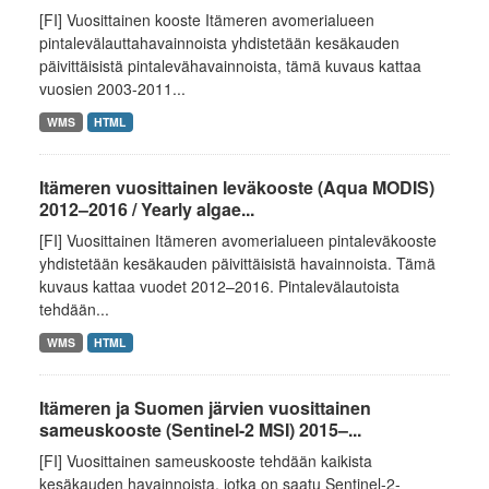
[FI] Vuosittainen kooste Itämeren avomerialueen
pintalevälauttahavainnoista yhdistetään kesäkauden
päivittäisistä pintalevähavainnoista, tämä kuvaus kattaa
vuosien 2003-2011...
WMS
HTML
Itämeren vuosittainen leväkooste (Aqua MODIS)
2012–2016 / Yearly algae...
[FI] Vuosittainen Itämeren avomerialueen pintaleväkooste
yhdistetään kesäkauden päivittäisistä havainnoista. Tämä
kuvaus kattaa vuodet 2012–2016. Pintalevälautoista
tehdään...
WMS
HTML
Itämeren ja Suomen järvien vuosittainen
sameuskooste (Sentinel-2 MSI) 2015–...
[FI] Vuosittainen sameuskooste tehdään kaikista
kesäkauden havainnoista, jotka on saatu Sentinel-2-