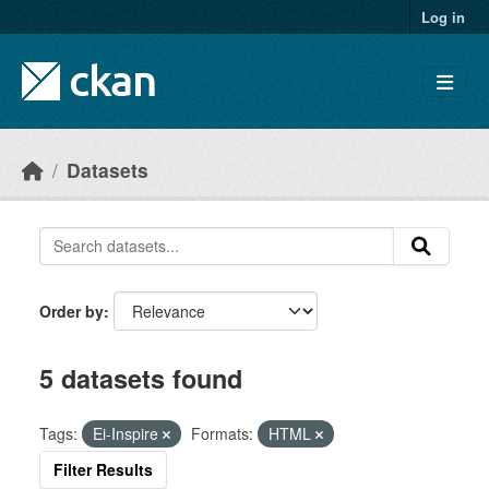
Skip to main content
Log in
Datasets
Order by
5 datasets found
Tags:
Ei-Inspire
Formats:
HTML
Filter Results