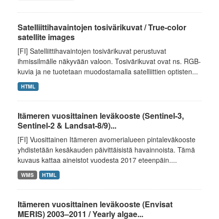
Satelliittihavaintojen tosivärikuvat / True-color
satellite images
[FI] Satelliittihavaintojen tosivärikuvat perustuvat
ihmissilmälle näkyvään valoon. Tosivärikuvat ovat ns. RGB-
kuvia ja ne tuotetaan muodostamalla satelliittien optisten...
HTML
Itämeren vuosittainen leväkooste (Sentinel-3,
Sentinel-2 & Landsat-8/9)...
[FI] Vuosittainen Itämeren avomerialueen pintaleväkooste
yhdistetään kesäkauden päivittäisistä havainnoista. Tämä
kuvaus kattaa aineistot vuodesta 2017 eteenpäin....
WMS
HTML
Itämeren vuosittainen leväkooste (Envisat
MERIS) 2003–2011 / Yearly algae...