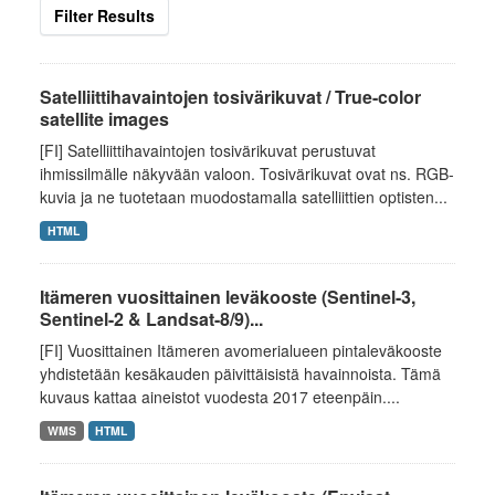
Filter Results
Satelliittihavaintojen tosivärikuvat / True-color
satellite images
[FI] Satelliittihavaintojen tosivärikuvat perustuvat
ihmissilmälle näkyvään valoon. Tosivärikuvat ovat ns. RGB-
kuvia ja ne tuotetaan muodostamalla satelliittien optisten...
HTML
Itämeren vuosittainen leväkooste (Sentinel-3,
Sentinel-2 & Landsat-8/9)...
[FI] Vuosittainen Itämeren avomerialueen pintaleväkooste
yhdistetään kesäkauden päivittäisistä havainnoista. Tämä
kuvaus kattaa aineistot vuodesta 2017 eteenpäin....
WMS
HTML