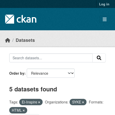
Skip to main content
Log in
Datasets
Order by
5 datasets found
Tags:
Ei-Inspire
Organizations:
SYKE
Formats:
HTML