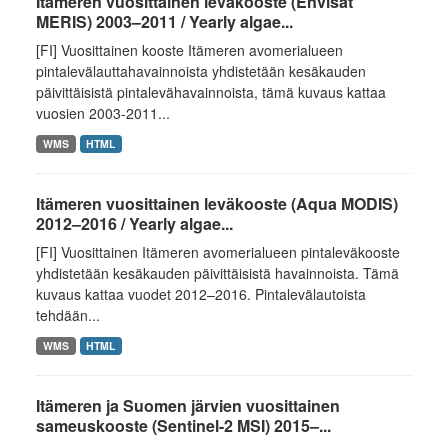
Itämeren vuosittainen leväkooste (Envisat
MERIS) 2003–2011 / Yearly algae...
[FI] Vuosittainen kooste Itämeren avomerialueen
pintalevälauttahavainnoista yhdistetään kesäkauden
päivittäisistä pintalevähavainnoista, tämä kuvaus kattaa
vuosien 2003-2011...
WMS
HTML
Itämeren vuosittainen leväkooste (Aqua MODIS)
2012–2016 / Yearly algae...
[FI] Vuosittainen Itämeren avomerialueen pintaleväkooste
yhdistetään kesäkauden päivittäisistä havainnoista. Tämä
kuvaus kattaa vuodet 2012–2016. Pintalevälautoista
tehdään...
WMS
HTML
Itämeren ja Suomen järvien vuosittainen
sameuskooste (Sentinel-2 MSI) 2015–...