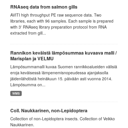
RNAseq data from salmon gills
AVITI high throughput PE raw sequence data. Two
libraries, each with 96 samples. Each sample is prepared
with 3' RNAseq library preparation protocol from RNA
extracted from gill...
Rannikon keväistä lämpösummaa kuvaava malli /
Marisplan ja VELMU
Lämpösummamalli kuvaa Suomen rannikkoalueiden välisiä
eroja keväisessä lämpenemisnopeudessa ajanjaksolla
jäidenlähdöstä heinäkuun 15. päivään asti vuonna 2014.
Lämpösumma on...
WMS
Coll. Naukkarinen, non-Lepidoptera
Collection of non-Lepidoptera insects. Collection of Veikko
Naukkarinen.