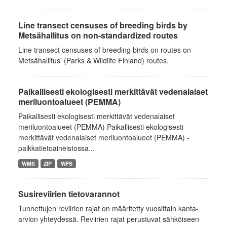
Line transect censuses of breeding birds by
Metsähallitus on non-standardized routes
Line transect censuses of breeding birds on routes on
Metsähallitus' (Parks & Wildlife Finland) routes.
Paikallisesti ekologisesti merkittävät vedenalaiset
meriluontoalueet (PEMMA)
Paikallisesti ekologisesti merkittävät vedenalaiset
meriluontoalueet (PEMMA) Paikallisesti ekologisesti
merkittävät vedenalaiset meriluontoalueet (PEMMA) -
paikkatietoaineistossa...
WMS
ZIP
WFS
Susireviirien tietovarannot
Tunnettujen reviirien rajat on määritetty vuosittain kanta-
arvion yhteydessä. Reviirien rajat perustuvat sähköiseen