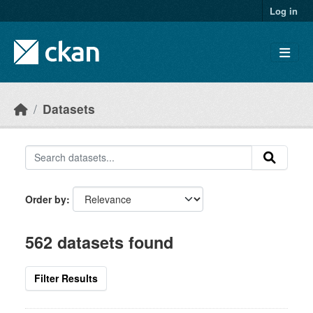
Skip to main content
Log in
Datasets
Order by
562 datasets found
Filter Results